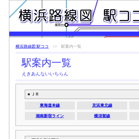
横浜路線図 駅ココ
>> 駅案内一覧
駅案内一覧
えきあんないいちらん
■ ＪＲ
東海道本線
京浜東北線
湘南新宿ライン
横須賀線